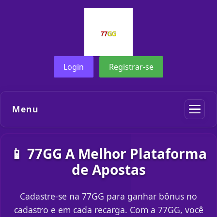
Login
Registrar-se
Menu
📱 77GG A Melhor Plataforma
de Apostas
Cadastre-se na 77GG para ganhar bônus no
cadastro e em cada recarga. Com a 77GG, você