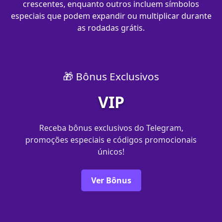
crescentes, enquanto outros incluem símbolos
especiais que podem expandir ou multiplicar durante
as rodadas grátis.
🎁 Bônus Exclusivos
VIP
Receba bônus exclusivos do Telegram,
promoções especiais e códigos promocionais
únicos!
Ver Bônus