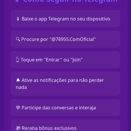
📱 Baixe o app Telegram no seu dispositivo
🔍 Procure por "@78955.ComOficial"
👆 Toque em "Entrar" ou "Join"
🔔 Ative as notificações para não perder
nada
💬 Participe das conversas e interaja
🎁 Receba bônus exclusivos