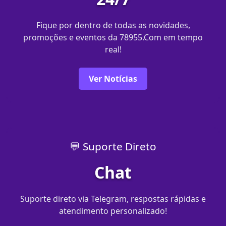
Fique por dentro de todas as novidades,
promoções e eventos da 78955.Com em tempo
real!
Ver Notícias
💬 Suporte Direto
Chat
Suporte direto via Telegram, respostas rápidas e
atendimento personalizado!