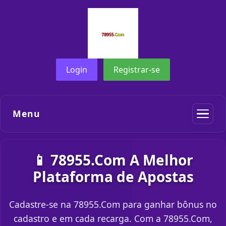
Login
Registrar-se
Menu
📱 78955.Com A Melhor
Plataforma de Apostas
Cadastre-se na 78955.Com para ganhar bônus no
cadastro e em cada recarga. Com a 78955.Com,