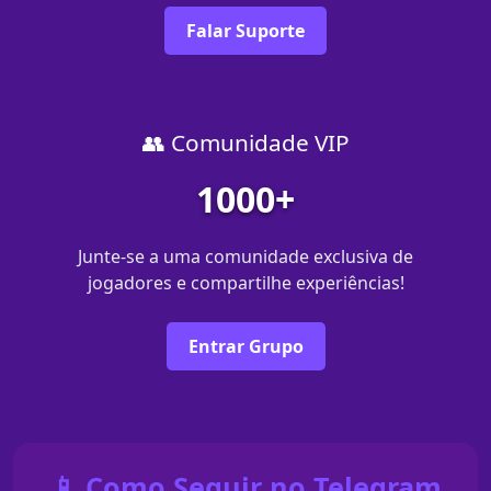
Falar Suporte
👥 Comunidade VIP
1000+
Junte-se a uma comunidade exclusiva de
jogadores e compartilhe experiências!
Entrar Grupo
📱 Como Seguir no Telegram