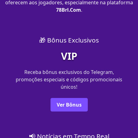
oferecem aos jogadores, especialmente na plataforma
78Brl.Com
.
🎁 Bônus Exclusivos
VIP
Receba bônus exclusivos do Telegram,
promoções especiais e códigos promocionais
únicos!
Ver Bônus
📢 Notícias em Tempo Real