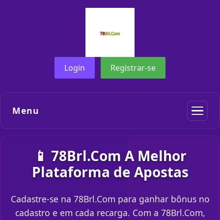
Login
Registrar-se
Menu
📱 78Brl.Com A Melhor
Plataforma de Apostas
Cadastre-se na 78Brl.Com para ganhar bônus no
cadastro e em cada recarga. Com a 78Brl.Com,