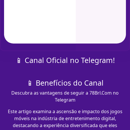
📱 Canal Oficial no Telegram!
📱 Benefícios do Canal
Descubra as vantagens de seguir a 78Brl.Com no
Telegram
Este artigo examina a ascensão e impacto dos jogos
móveis na indústria de entretenimento digital,
destacando a experiência diversificada que eles