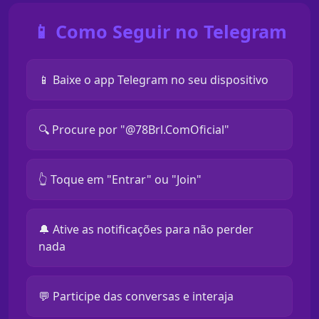
📱 Como Seguir no Telegram
📱 Baixe o app Telegram no seu dispositivo
🔍 Procure por "@78Brl.ComOficial"
👆 Toque em "Entrar" ou "Join"
🔔 Ative as notificações para não perder
nada
💬 Participe das conversas e interaja