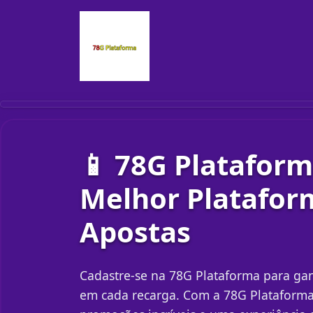
📱 78G Plataform
Melhor Platafor
Apostas
Cadastre-se na 78G Plataforma para ga
em cada recarga. Com a 78G Plataforma