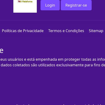
Login
Registrar-se
Políticas de Privacidade
Termos e Condições
Sitemap
de
 seus usuários e está empenhada em proteger todas as inf
dados coletados são utilizados exclusivamente para fins d