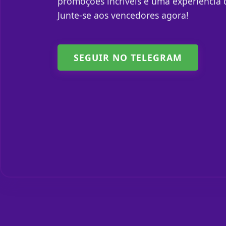
promoções incríveis e uma experiência d
Junte-se aos vencedores agora!
SEGUIR NO TELEGRAM