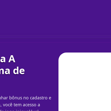
a A
ma de
nhar bônus no cadastro e
, você tem acesso a