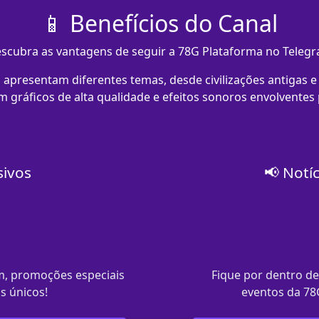
📱 Benefícios do Canal
scubra as vantagens de seguir a 78G Plataforma no Teleg
apresentam diferentes temas, desde civilizações antigas e
m gráficos de alta qualidade e efeitos sonoros envolventes
sivos
📢 Notí
m, promoções especiais
Fique por dentro d
s únicos!
eventos da 78