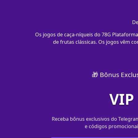
De
Os jogos de caça-níqueis do 78G Plataforma 
de frutas clássicas. Os jogos vêm co
🎁 Bônus Exclu
VIP
Receba bônus exclusivos do Telegra
e códigos promocionai