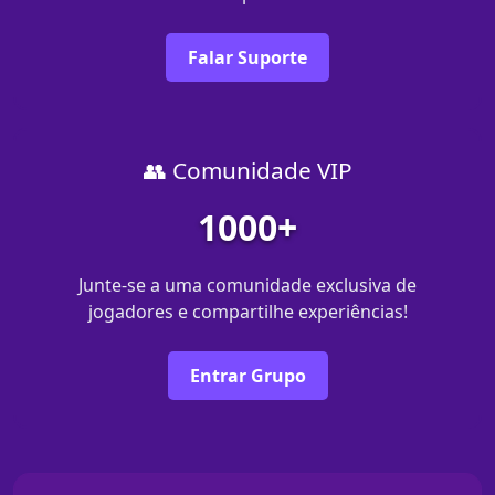
Falar Suporte
👥 Comunidade VIP
1000+
Junte-se a uma comunidade exclusiva de
jogadores e compartilhe experiências!
Entrar Grupo