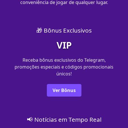
conveniência de jogar de qualquer lugar.
🎁 Bônus Exclusivos
VIP
Receba bônus exclusivos do Telegram,
promoções especiais e códigos promocionais
únicos!
Ver Bônus
📢 Notícias em Tempo Real