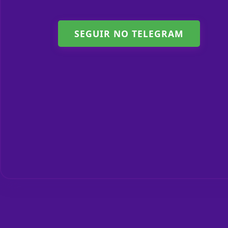
SEGUIR NO TELEGRAM