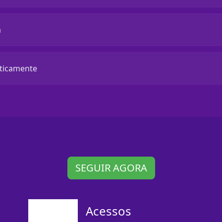
a
aticamente
SEGUIR AGORA
Acessos