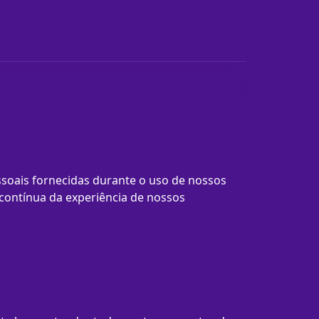
ssoais fornecidas durante o uso de nossos
 contínua da experiência de nossos