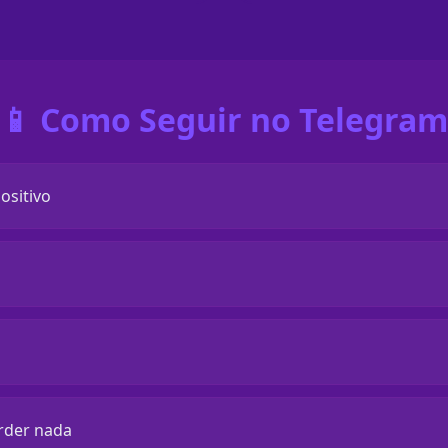
📱 Como Seguir no Telegram
ositivo
erder nada