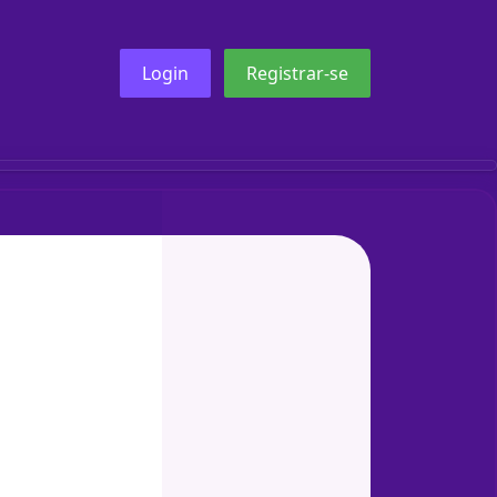
Login
Registrar-se