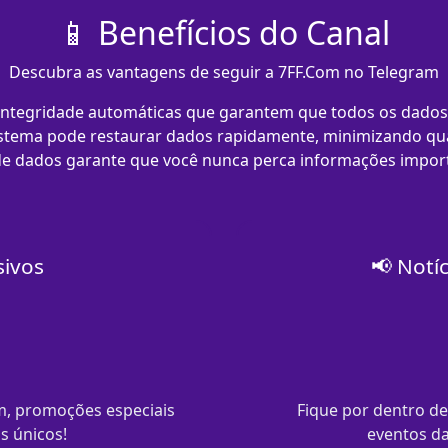
📱 Benefícios do Canal
Descubra as vantagens de seguir a 7FF.Com no Telegram
e integridade automáticas que garantem que todos os dado
istema pode restaurar dados rapidamente, minimizando qua
de dados garante que você nunca perca informações importa
sivos
📢 Notí
m, promoções especiais
Fique por dentro d
s únicos!
eventos d