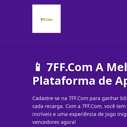
📱 7FF.Com A Me
Plataforma de A
Cadastre-se na 7FF.Com para ganhar bô
cada recarga. Com a 7FF.Com, você tem
incríveis e uma experiência de jogo inig
vencedores agora!