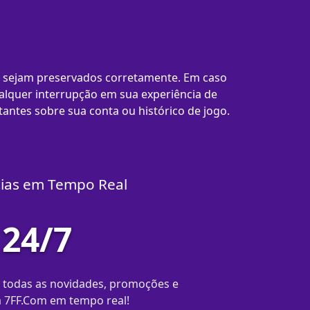
s sejam preservados corretamente. Em caso
lquer interrupção em sua experiência de
ntes sobre sua conta ou histórico de jogo.
cias em Tempo Real
24/7
e todas as novidades, promoções e
a 7FF.Com em tempo real!