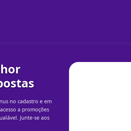
lhor
postas
nus no cadastro e em
 acesso a promoções
ualável. Junte-se aos