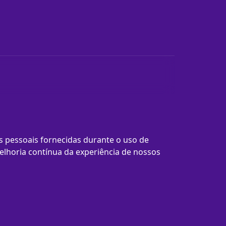
s pessoais fornecidas durante o uso de
elhoria contínua da experiência de nossos