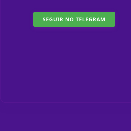
SEGUIR NO TELEGRAM