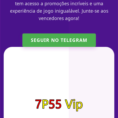
tem acesso a promoções incríveis e uma
experiência de jogo inigualável. Junte-se aos
vencedores agora!
SEGUIR NO TELEGRAM