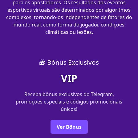
para os apostadores. Os resultados dos eventos
esportivos virtuais são determinados por algoritmos
complexos, tornando-os independentes de fatores do
mundo real, como forma do jogador, condições
climáticas ou lesões.
🎁 Bônus Exclusivos
VIP
Receba bônus exclusivos do Telegram,
promoções especiais e códigos promocionais
únicos!
Ver Bônus