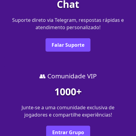
Chat
Suporte direto via Telegram, respostas rápidas e
atendimento personalizado!
Falar Suporte
👥 Comunidade VIP
1000+
Junte-se a uma comunidade exclusiva de
jogadores e compartilhe experiências!
Entrar Grupo