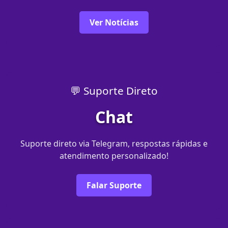
Ver Notícias
💬 Suporte Direto
Chat
Suporte direto via Telegram, respostas rápidas e
atendimento personalizado!
Falar Suporte