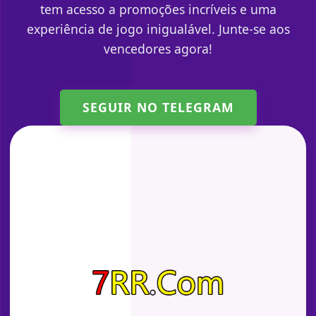
tem acesso a promoções incríveis e uma
experiência de jogo inigualável. Junte-se aos
vencedores agora!
SEGUIR NO TELEGRAM