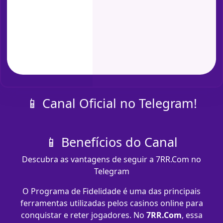
📱 Canal Oficial no Telegram!
📱 Benefícios do Canal
Descubra as vantagens de seguir a 7RR.Com no
Telegram
O Programa de Fidelidade é uma das principais
ferramentas utilizadas pelos casinos online para
conquistar e reter jogadores. No
7RR.Com
, essa