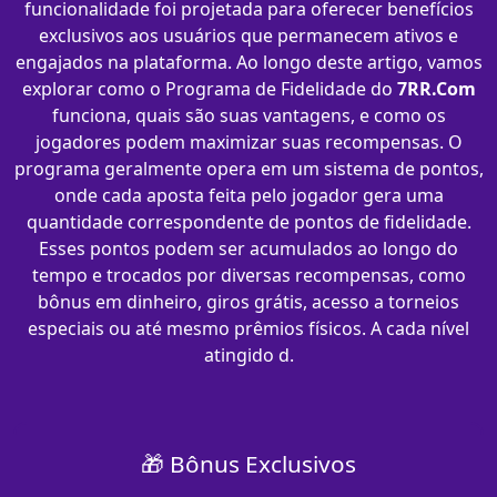
funcionalidade foi projetada para oferecer benefícios
exclusivos aos usuários que permanecem ativos e
engajados na plataforma. Ao longo deste artigo, vamos
explorar como o Programa de Fidelidade do
7RR.Com
funciona, quais são suas vantagens, e como os
jogadores podem maximizar suas recompensas. O
programa geralmente opera em um sistema de pontos,
onde cada aposta feita pelo jogador gera uma
quantidade correspondente de pontos de fidelidade.
Esses pontos podem ser acumulados ao longo do
tempo e trocados por diversas recompensas, como
bônus em dinheiro, giros grátis, acesso a torneios
especiais ou até mesmo prêmios físicos. A cada nível
atingido d.
🎁 Bônus Exclusivos