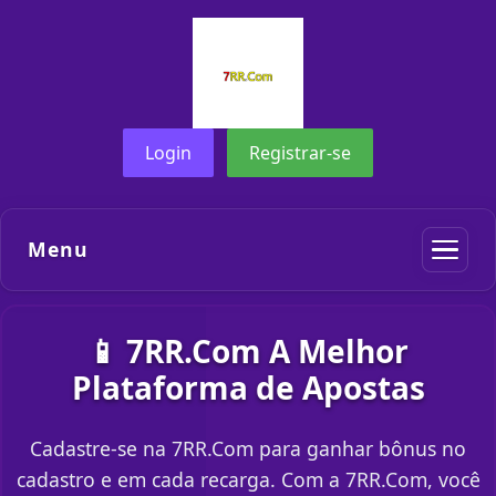
Login
Registrar-se
Menu
📱 7RR.Com A Melhor
Plataforma de Apostas
Cadastre-se na 7RR.Com para ganhar bônus no
cadastro e em cada recarga. Com a 7RR.Com, você