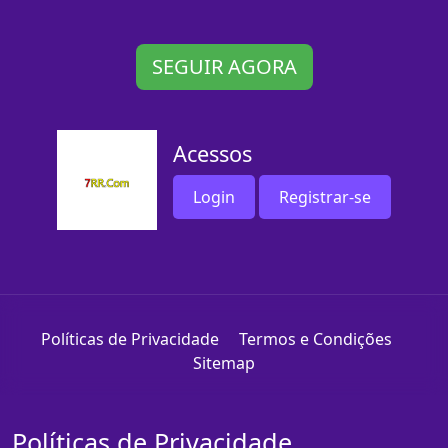
SEGUIR AGORA
Acessos
Login
Registrar-se
Políticas de Privacidade
Termos e Condições
Sitemap
Políticas de Privacidade