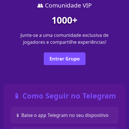
👥 Comunidade VIP
1000+
Junte-se a uma comunidade exclusiva de
jogadores e compartilhe experiências!
Entrar Grupo
📱 Como Seguir no Telegram
📱 Baixe o app Telegram no seu dispositivo