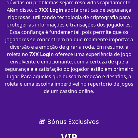
dúvidas ou problemas sejam resolvidos rapidamente.
Além disso, o
7XX Login
adota práticas de segurança
rigorosas, utilizando tecnologia de criptografia para
proteger as informações e transações dos jogadores.
Essa confiança é fundamental, pois permite que os
jogadores se concentrem no que realmente importa: a
diversão e a emoção de girar a roda. Em resumo, a
roleta no
7XX Login
oferece uma experiência de jogo
envolvente e emocionante, com a certeza de que a
segurança e a satisfação do jogador estão em primeiro
lugar. Para aqueles que buscam emoção e desafios, a
roleta é uma escolha imperdível no repertório de jogos
de um cassino online.
🎁 Bônus Exclusivos
VIP