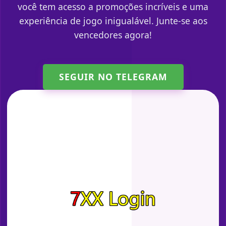
você tem acesso a promoções incríveis e uma
experiência de jogo inigualável. Junte-se aos
vencedores agora!
SEGUIR NO TELEGRAM