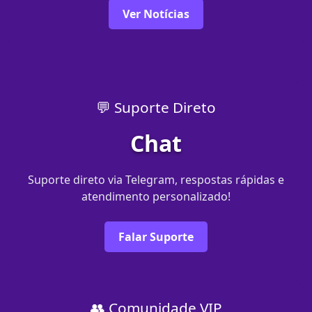
Ver Notícias
💬 Suporte Direto
Chat
Suporte direto via Telegram, respostas rápidas e
atendimento personalizado!
Falar Suporte
👥 Comunidade VIP