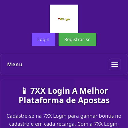
Login
Registrar-se
Menu
📱 7XX Login A Melhor
Plataforma de Apostas
Cadastre-se na 7XX Login para ganhar bônus no
cadastro e em cada recarga. Com a 7XX Login,