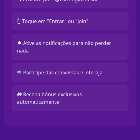
👆 Toque em "Entrar" ou "Join"
🔔 Ative as notificações para não perder
nada
💬 Participe das conversas e interaja
🎁 Receba bônus exclusivos
automaticamente