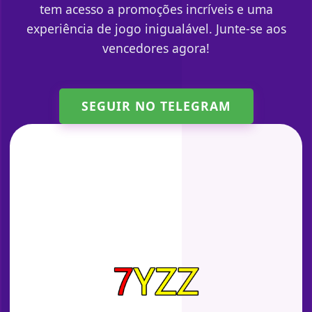
tem acesso a promoções incríveis e uma
experiência de jogo inigualável. Junte-se aos
vencedores agora!
SEGUIR NO TELEGRAM