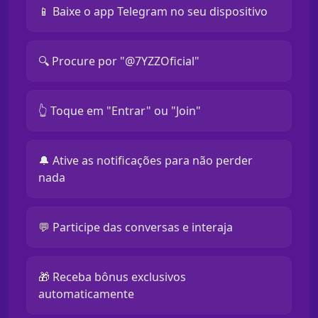
📱 Baixe o app Telegram no seu dispositivo
🔍 Procure por "@7YZZOficial"
👆 Toque em "Entrar" ou "Join"
🔔 Ative as notificações para não perder
nada
💬 Participe das conversas e interaja
🎁 Receba bônus exclusivos
automaticamente