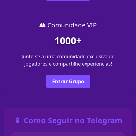
👥 Comunidade VIP
1000+
Junte-se a uma comunidade exclusiva de
jogadores e compartilhe experiências!
Entrar Grupo
📱 Como Seguir no Telegram