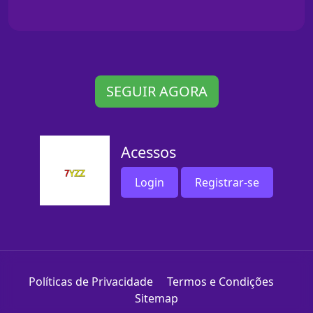
SEGUIR AGORA
Acessos
Login
Registrar-se
Políticas de Privacidade
Termos e Condições
Sitemap