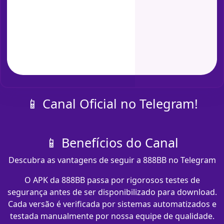
📱 Canal Oficial no Telegram!
📱 Benefícios do Canal
Descubra as vantagens de seguir a 888BB no Telegram
O APK da 888BB passa por rigorosos testes de
segurança antes de ser disponibilizado para download.
Cada versão é verificada por sistemas automatizados e
testada manualmente por nossa equipe de qualidade.