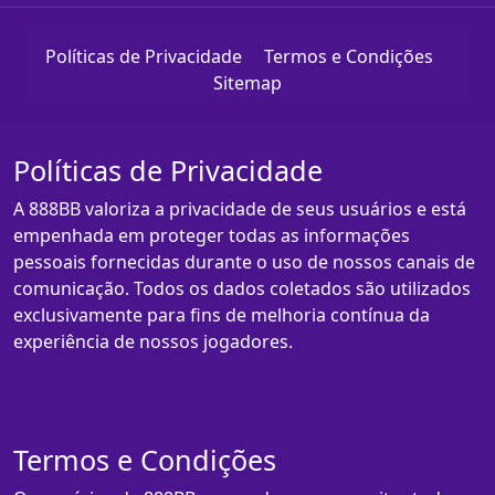
Políticas de Privacidade
Termos e Condições
Sitemap
Políticas de Privacidade
A 888BB valoriza a privacidade de seus usuários e está
empenhada em proteger todas as informações
pessoais fornecidas durante o uso de nossos canais de
comunicação. Todos os dados coletados são utilizados
exclusivamente para fins de melhoria contínua da
experiência de nossos jogadores.
Termos e Condições