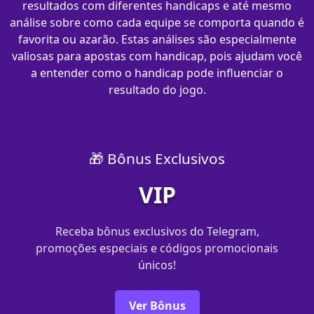
resultados com diferentes handicaps e até mesmo
análise sobre como cada equipe se comporta quando é
favorita ou azarão. Estas análises são especialmente
valiosas para apostas com handicap, pois ajudam você
a entender como o handicap pode influenciar o
resultado do jogo.
🎁 Bônus Exclusivos
VIP
Receba bônus exclusivos do Telegram,
promoções especiais e códigos promocionais
únicos!
Ver Bônus