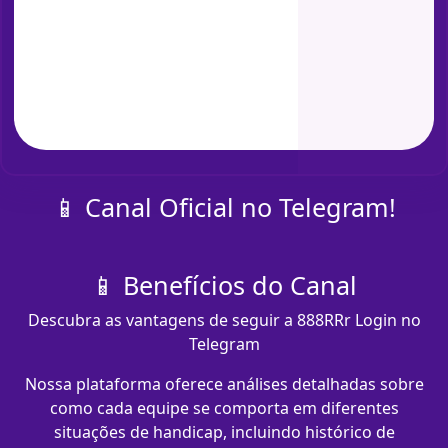
📱 Canal Oficial no Telegram!
📱 Benefícios do Canal
Descubra as vantagens de seguir a 888RRr Login no
Telegram
Nossa plataforma oferece análises detalhadas sobre
como cada equipe se comporta em diferentes
situações de handicap, incluindo histórico de