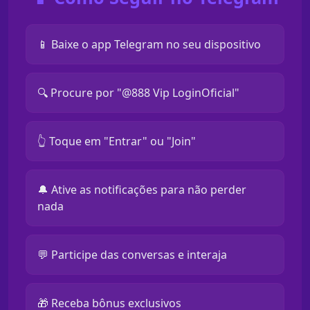
📱 Baixe o app Telegram no seu dispositivo
🔍 Procure por "@888 Vip LoginOficial"
👆 Toque em "Entrar" ou "Join"
🔔 Ative as notificações para não perder
nada
💬 Participe das conversas e interaja
🎁 Receba bônus exclusivos