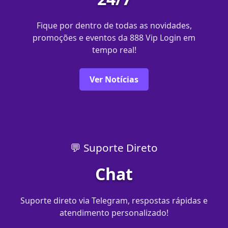
Fique por dentro de todas as novidades,
promoções e eventos da 888 Vip Login em
tempo real!
Ver Notícias
💬 Suporte Direto
Chat
Suporte direto via Telegram, respostas rápidas e
atendimento personalizado!