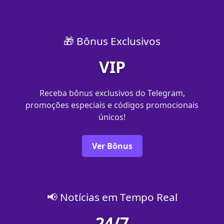
🎁 Bônus Exclusivos
VIP
Receba bônus exclusivos do Telegram,
promoções especiais e códigos promocionais
únicos!
Ver Bônus
📢 Notícias em Tempo Real
24/7