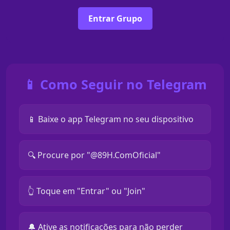
Entrar Grupo
📱 Como Seguir no Telegram
📱 Baixe o app Telegram no seu dispositivo
🔍 Procure por "@89H.ComOficial"
👆 Toque em "Entrar" ou "Join"
🔔 Ative as notificações para não perder