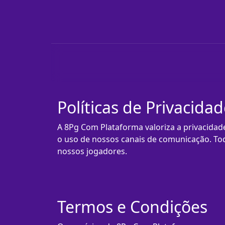
Políticas de Privacida
A 8Pg Com Plataforma valoriza a privacida
o uso de nossos canais de comunicação. Tod
nossos jogadores.
Termos e Condições