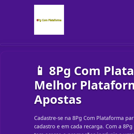
📱 8Pg Com Plat
Melhor Platafor
Apostas
Cadastre-se na 8Pg Com Plataforma pa
cadastro e em cada recarga. Com a 8Pg