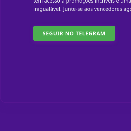
tem acesso a promoções incríveis e uma
inigualável. Junte-se aos vencedores ag
SEGUIR NO TELEGRAM