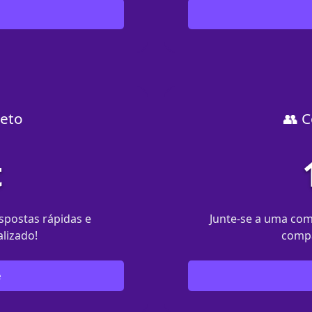
reto
👥 
t
espostas rápidas e
Junte-se a uma com
lizado!
compa
e