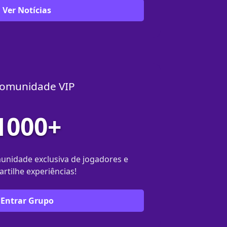
Ver Notícias
Comunidade VIP
1000+
unidade exclusiva de jogadores e
rtilhe experiências!
Entrar Grupo