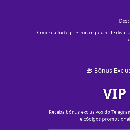
Desc
Com sua forte presença e poder de divulg
j
🎁 Bônus Exclu
VIP
Receba bônus exclusivos do Telegra
e códigos promocionai