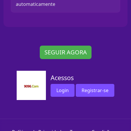
automaticamente
SEGUIR AGORA
Acessos
Login
Registrar-se