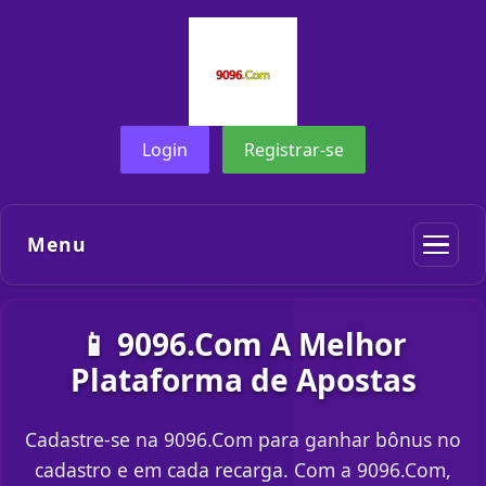
Login
Registrar-se
Menu
📱 9096.Com A Melhor
Plataforma de Apostas
Cadastre-se na 9096.Com para ganhar bônus no
cadastro e em cada recarga. Com a 9096.Com,