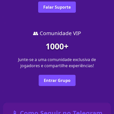
Falar Suporte
👥 Comunidade VIP
1000+
Junte-se a uma comunidade exclusiva de
jogadores e compartilhe experiências!
Entrar Grupo
📱 Como Seguir no Telegram