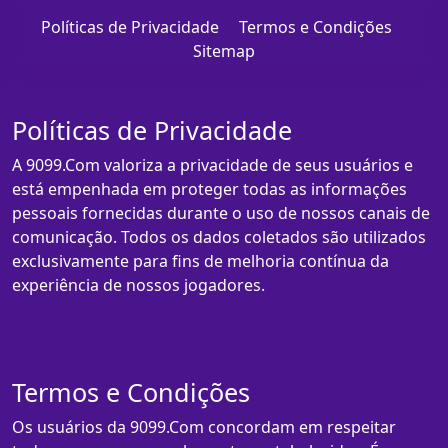
Políticas de Privacidade
Termos e Condições
Sitemap
Políticas de Privacidade
A 9099.Com valoriza a privacidade de seus usuários e
está empenhada em proteger todas as informações
pessoais fornecidas durante o uso de nossos canais de
comunicação. Todos os dados coletados são utilizados
exclusivamente para fins de melhoria contínua da
experiência de nossos jogadores.
Termos e Condições
Os usuários da 9099.Com concordam em respeitar