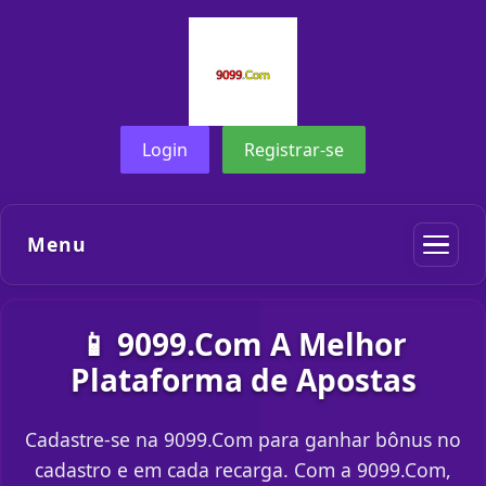
Login
Registrar-se
Menu
📱 9099.Com A Melhor
Plataforma de Apostas
Cadastre-se na 9099.Com para ganhar bônus no
cadastro e em cada recarga. Com a 9099.Com,