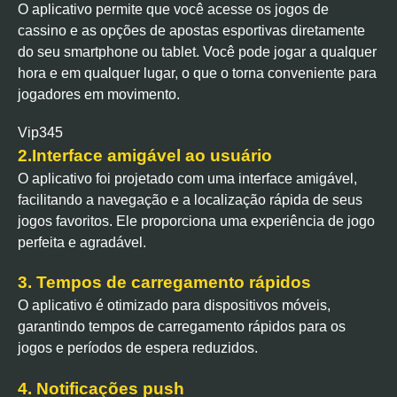
O aplicativo permite que você acesse os jogos de
cassino e as opções de apostas esportivas diretamente
do seu smartphone ou tablet. Você pode jogar a qualquer
hora e em qualquer lugar, o que o torna conveniente para
jogadores em movimento.
Vip345
2.Interface amigável ao usuário
O aplicativo foi projetado com uma interface amigável,
facilitando a navegação e a localização rápida de seus
jogos favoritos. Ele proporciona uma experiência de jogo
perfeita e agradável.
3. Tempos de carregamento rápidos
O aplicativo é otimizado para dispositivos móveis,
garantindo tempos de carregamento rápidos para os
jogos e períodos de espera reduzidos.
4. Notificações push