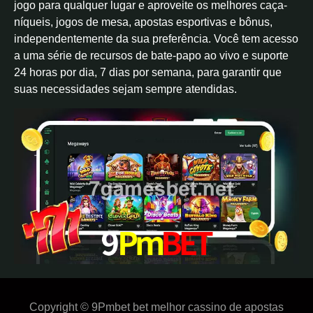
jogo para qualquer lugar e aproveite os melhores caça-
níqueis, jogos de mesa, apostas esportivas e bônus,
independentemente da sua preferência. Você tem acesso
a uma série de recursos de bate-papo ao vivo e suporte
24 horas por dia, 7 dias por semana, para garantir que
suas necessidades sejam sempre atendidas.
Copyright © 9Pmbet bet melhor cassino de apostas