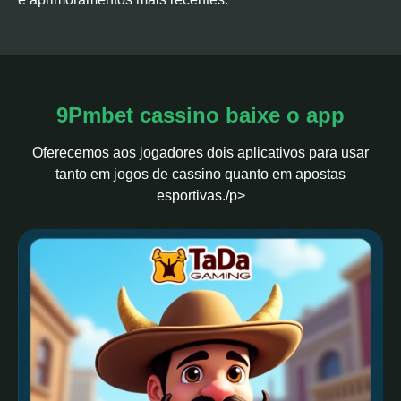
9Pmbet cassino baixe o app
Oferecemos aos jogadores dois aplicativos para usar
tanto em jogos de cassino quanto em apostas
esportivas./p>