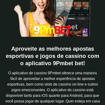
Aproveite as melhores apostas
esportivas e jogos de cassino com
o aplicativo 9Pmbet bet!
O aplicativo de cassino 9Pmbet oferece uma maneira
fácil de aproveitar a melhor experiência de apostas
esportivas, bem como slots de cassino on-line e outros
jogos emocionantes. O aplicativo do cassino está
disponível tanto para iOS quanto para Android, para que
você possa jogar de qualquer lugar. Quer esteja em casa