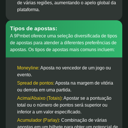
de várias regiões, aumentando o apelo global da
plataforma.
Tipos de apostas:
A 9Pmbet oferece uma seleção diversificada de tipos
de apostas para atender a diferentes preferências de
apostas. Os tipos de apostas mais comuns incluem:
Moneyline:
Aposta no vencedor de um jogo ou
evento.
Spread de pontos:
Aposta na margem de vitória
ou derrota em uma partida.
Acima/Abaixo (Totais):
Apostar se a pontuação
total ou o número de pontos será superior ou
inferior a um valor especificado.
Acumulador (Parlay):
Combinação de várias
apostas em um bilhete para obter um potencial de