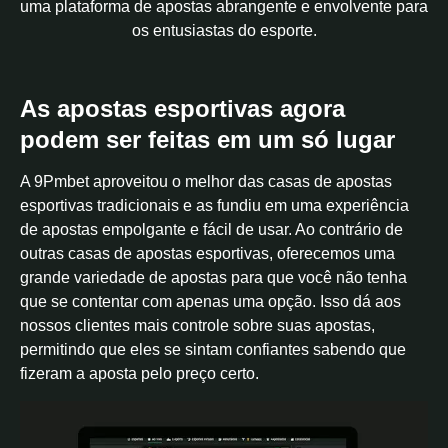
uma plataforma de apostas abrangente e envolvente para
os entusiastas do esporte.
As apostas esportivas agora
podem ser feitas em um só lugar
A 9Pmbet aproveitou o melhor das casas de apostas
esportivas tradicionais e as fundiu em uma experiência
de apostas empolgante e fácil de usar. Ao contrário de
outras casas de apostas esportivas, oferecemos uma
grande variedade de apostas para que você não tenha
que se contentar com apenas uma opção. Isso dá aos
nossos clientes mais controle sobre suas apostas,
permitindo que eles se sintam confiantes sabendo que
fizeram a aposta pelo preço certo.