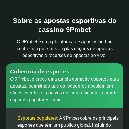
Sobre as apostas esportivas do
cassino 9Pmbet
O 9Pmbet é uma plataforma de apostas on-line
conhecida por suas amplas opções de apostas
esportivas e recursos de apostas ao vivo.
Cobertura de esportes:
O 9Pmbet oferece uma ampla gama de esportes para
apostas, permitindo que os jogadores apostem em
vários eventos esportivos de todo o mundo, cobrindo
esportes populares como:
Esportes populares:
A 9Pmbet cobre os principais
esportes que têm um público global, incluindo