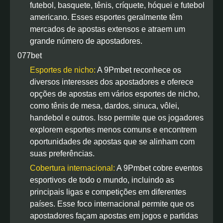
futebol, basquete, tênis, críquete, hóquei e futebol
americano. Esses esportes geralmente têm
mercados de apostas extensos e atraem um
grande número de apostadores.
077bet
Esportes de nicho:
A 9Pmbet reconhece os
diversos interesses dos apostadores e oferece
opções de apostas em vários esportes de nicho,
como tênis de mesa, dardos, sinuca, vôlei,
handebol e outros. Isso permite que os jogadores
explorem esportes menos comuns e encontrem
oportunidades de apostas que se alinham com
suas preferências.
Cobertura internacional:
A 9Pmbet cobre eventos
esportivos de todo o mundo, incluindo as
principais ligas e competições em diferentes
países. Esse foco internacional permite que os
apostadores façam apostas em jogos e partidas