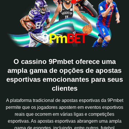
O cassino 9Pmbet oferece uma
ampla gama de opções de apostas
esportivas emocionantes para seus
clientes
A plataforma tradicional de apostas esportivas da 9Pmbet
permite que os jogadores apostem em eventos esportivos
reais que ocorrem em várias ligas e competições
esportivas. As apostas esportivas abrangem uma ampla
gama de esportes, incluindo, entre outros, futebol