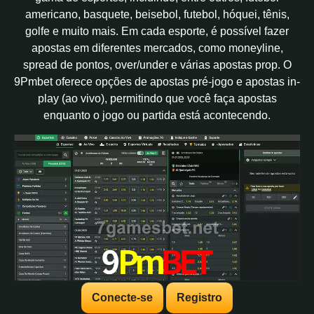
americano, basquete, beisebol, futebol, hóquei, tênis,
golfe e muito mais. Em cada esporte, é possível fazer
apostas em diferentes mercados, como moneyline,
spread de pontos, over/under e várias apostas prop. O
9Pmbet oferece opções de apostas pré-jogo e apostas in-
play (ao vivo), permitindo que você faça apostas
enquanto o jogo ou partida está acontecendo.
Conecte-se
Registro