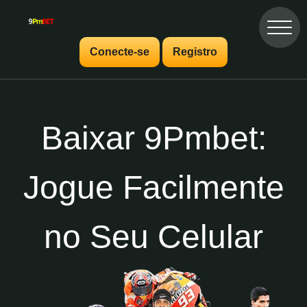
Conecte-se
Registro
Baixar 9Pmbet:
Jogue Facilmente
no Seu Celular